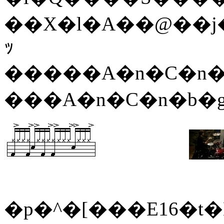
��X�l�A��@��j
ｯ
�����A�n�C�n
���A�n�C�n�b
�p�^�[���E16�t�