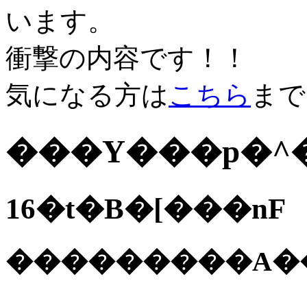
います。
衝撃の内容です！！
気になる方は
こちら
まで
���Y���p�^
16�t�B�[���nF
���������A�