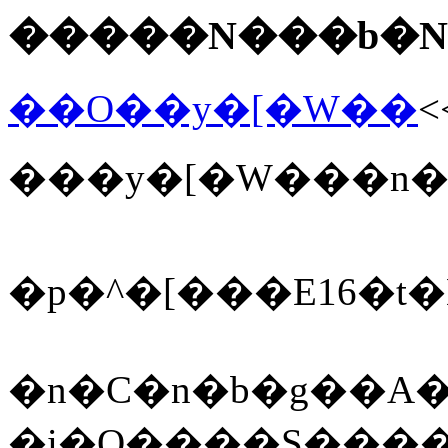
�����N���b�
��O��y�[�W��
<
���y�[�W���n
�p�^�[���E16�t�
�n�C�n�b�g��A
�i�Q����S����