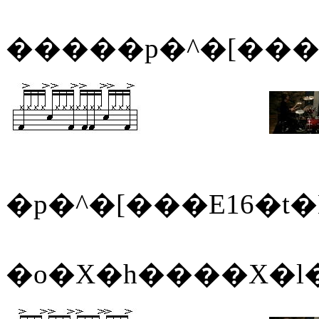
�����p�^�[��
�p�^�[���E16�t�
�o�X�h����X�