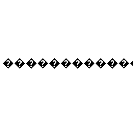
�����������