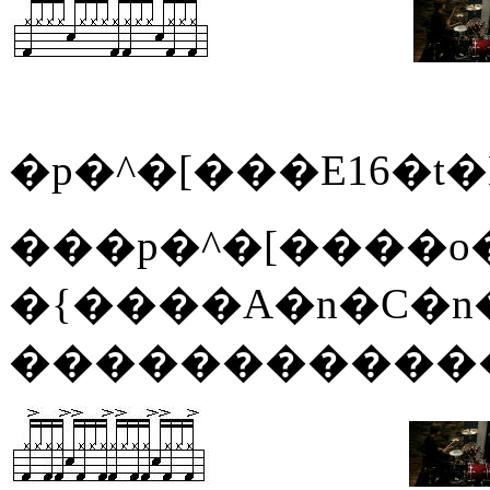
�p�^�[���E16�t�
���p�^�[����
�{����A�n�C�
������������