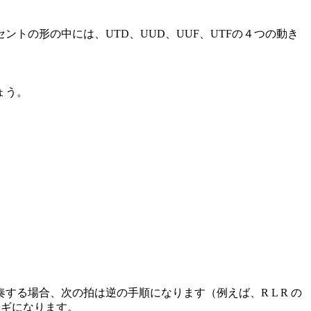
トの形の中には、UTD、UUD、UUF、UTFの４つの動き
ょう。
る場合、次の拍は逆の手順になります（例えば、R L R の
カギになります。