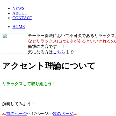
NEWS
ABOUT
CONTACT
HOME
モーラー奏法において不可欠であるリラックス
なぜリラックスには法則があるといいきれるの
衝撃の内容です！！
気になる方は
こちら
まで
アクセント理論について
リラックスして取り組もう！
演奏してみよう！
前のページ
<<17ページ>>
次のページ