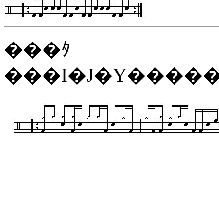
���ﾀ
���I�J�Y����