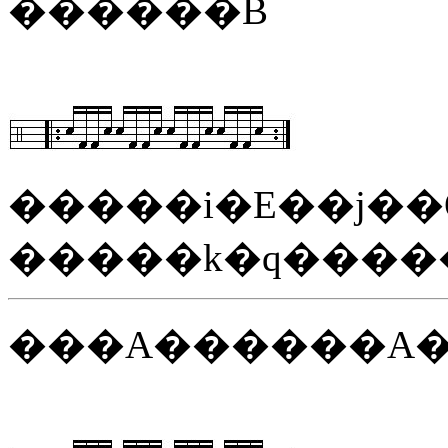
������B
�����i�E��j�
�����k�q����
���A������A