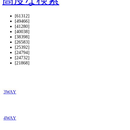
[61312]
[49466]
[41280]
[40038]
[38398]
[26583]
[25392]
[24794]
[24732]
[21868]
3WAY
4WAY