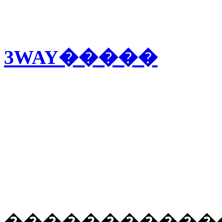
3WAY�����
�����������