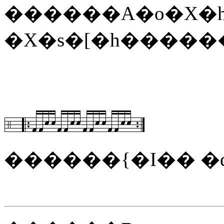
������A�o�X�
�X�s�[�h����
������{�I�� �