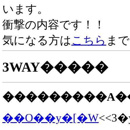
います。
衝撃の内容です！！
気になる方は
こちら
まで
3WAY�����
���������A�
��O��y�[�W
<<3�