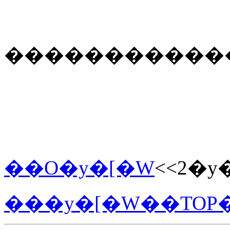
�����������
��O�y�[�W
<<2�y
���y�[�W��TOP