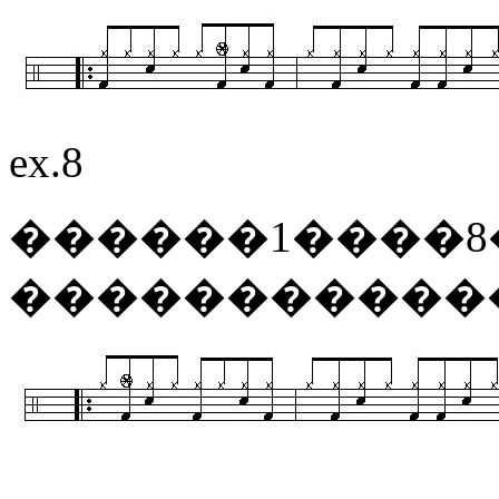
ex.8
������1����8
������������