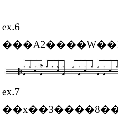
ex.6
���A2����W��
ex.7
��x��3����8�