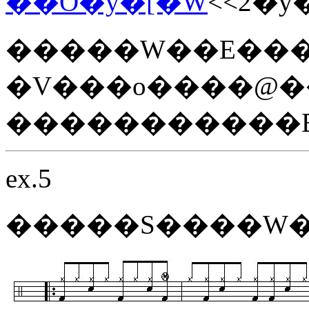
��O�y�[�W
<<2�y
�����W��E���
�V���o����@�
�����������
ex.5
�����S����W