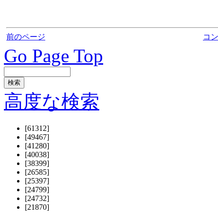
前のページ
コ
Go Page Top
高度な検索
[61312]
[49467]
[41280]
[40038]
[38399]
[26585]
[25397]
[24799]
[24732]
[21870]