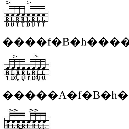
����f�B�h���
�����A�f�B�h