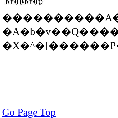
����������A�
�A�b�v��Q���
�X�^�[������
Go Page Top