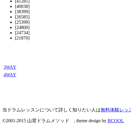
[41281]
[40038]
[38399]
[26585]
[25399]
[24800]
[24734]
[21870]
3WAY
4WAY
当ドラムレッスンについて詳しく知りたい人は
無料体験レッ
©2001-2015 山背ドラムメソッド , theme design by
BCOOL