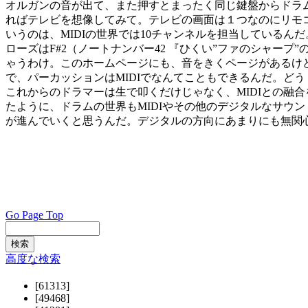
オルガンの音が出て、また押すとまったく同じ鍵盤からドラ
ればテレビを想像してみて。テレビの画面は１つなのにリモ
いうのは、MIDIの世界では10チャンネルを担当しているんだ。
ローズはF#2（ノートナンバー42 『ひくい”ファのシャー
ゃうわけ。このホームページにも、音をきくページがあるけど
で、パーカッションはMIDIでなんてこともできるんだ。ど
これからのドラマーは生で叩くだけじゃなく、MIDIとの融
たように、ドラムの世界もMIDIやその他のデジタルなサウ
が進んでいくと思うんだ。デジタルの方向にあまりにも無関
Go Page Top
高度な検索
[61313]
[49468]