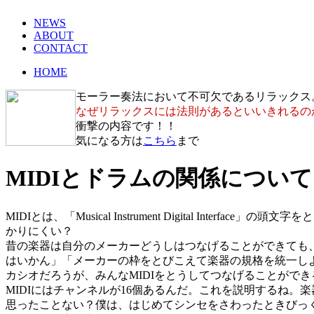
NEWS
ABOUT
CONTACT
HOME
モーラー奏法において不可欠であるリラックス
なぜリラックスには法則があるといいきれるの
衝撃の内容です！！
気になる方は
こちら
まで
MIDIとドラムの関係について
MIDIとは、「Musical Instrument Digital 
かりにくい？
昔の楽器は自分のメーカーどうしはつなげることができても
はいかん」「メーカーの枠をとびこえて楽器の規格を統一し
カシオだろうが、みんなMIDIをとうしてつなげることができ
MIDIにはチャンネルが16個あるんだ。これを説明するね
思ったことない？僕は、はじめてシンセをさわったときびっ