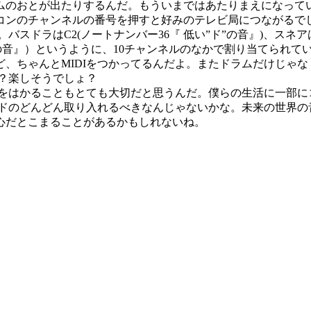
ムのおとが出たりするんだ。もういまではあたりまえになって
コンのチャンネルの番号を押すと好みのテレビ局につながるで
バスドラはC2(ノートナンバー36『 低い”ド”の音』)、スネアは
プ”の音』）というように、10チャンネルのなかで割り当てられ
、ちゃんとMIDIをつかってるんだよ。またドラムだけじゃ
う？楽しそうでしょ？
合をはかることもとても大切だと思うんだ。僕らの生活に一部
ンドのどんどん取り入れるべきなんじゃないかな。未来の世界の音
心だとこまることがあるかもしれないね。