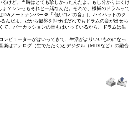
いるけど、当時はとても珍しかったんだよ。もし分かりにくけ
しょ？シンセもそれと一緒なんだ。それで、機械のドラムって
D2(ノートナンバー38『 低い”レ”の音』)、ハイハットのク
ているんだよ。だから鍵盤を押せばだれでもドラムの音が出せち
なくて、パーカッションの音もはいっているから、ドラムは生
にコンピューターがはいってきて、生活がよりいいものになっ
楽はアナログ（生でたたく)とデジタル（MIDIなど）の融合