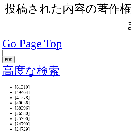
投稿された内容の著作
Go Page Top
高度な検索
[61310]
[49464]
[41278]
[40036]
[38396]
[26580]
[25390]
[24790]
[24729]